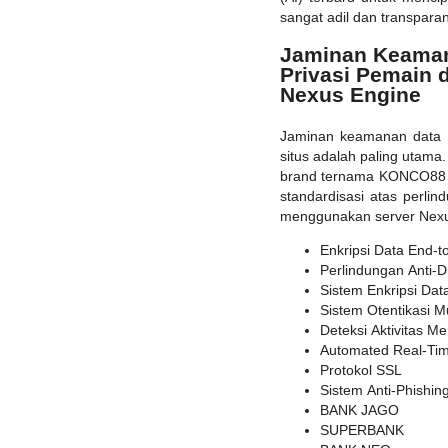
sangat adil dan transparan
Jaminan Keaman
Privasi Pemain 
Nexus Engine
Jaminan keamanan data 
situs adalah paling utama.
brand ternama KONCO88 
standardisasi atas perli
menggunakan server Nexus
Enkripsi Data End-t
Perlindungan Anti-D
Sistem Enkripsi Dat
Sistem Otentikasi Mu
Deteksi Aktivitas M
Automated Real-Ti
Protokol SSL
Sistem Anti-Phishi
BANK JAGO
SUPERBANK