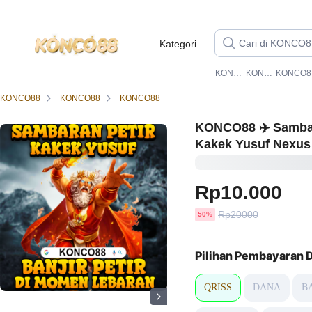
Kategori
KONCO88
KONCO88
KONCO88
KONCO88
KONCO88
KONCO88 ✈️ Sambar
Kakek Yusuf Nexus
Rp10.000
Harga
Rp20000
diskon
50%
sebelum
diskon
Pilihan Pembayaran 
QRISS
DANA
B